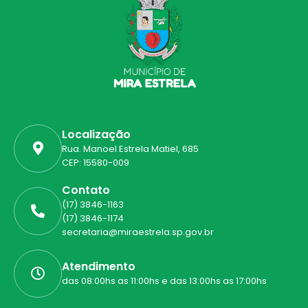
Localização
Rua. Manoel Estrela Matiel, 685
CEP: 15580-009
Contato
(17) 3846-1163
(17) 3846-1174
secretaria@miraestrela.sp.gov.br
Atendimento
das 08:00hs as 11:00hs e das 13:00hs as 17:00hs