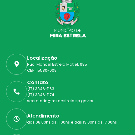
Localização
Rua. Manoel Estrela Matiel, 685
CEP: 15580-009
Contato
(17) 3846-1163
(17) 3846-1174
secretaria@miraestrela.sp.gov.br
Atendimento
das 08:00hs as 11:00hs e das 13:00hs as 17:00hs