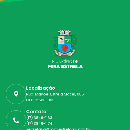
Localização
Rua. Manoel Estrela Matiel, 685
CEP: 15580-009
Contato
(17) 3846-1163
(17) 3846-1174
secretaria@miraestrela.sp.gov.br