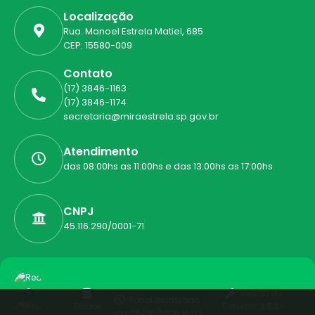
Localização
Rua. Manoel Estrela Matiel, 685
CEP: 15580-009
Contato
(17) 3846-1163
(17) 3846-1174
secretaria@miraestrela.sp.gov.br
Atendimento
das 08:00hs as 11:00hs e das 13:00hs as 17:00hs
CNPJ
45.116.290/0001-71
Versão do
Portal atualizado
Dados
Sistema:
3.5.3 -
em:
05/08/2026 16:03