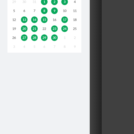
29
30
31
1
2
3
4
5
6
7
8
9
10
11
12
13
14
15
16
17
18
19
20
21
22
23
24
25
26
27
28
29
30
1
2
3
4
5
6
7
8
9