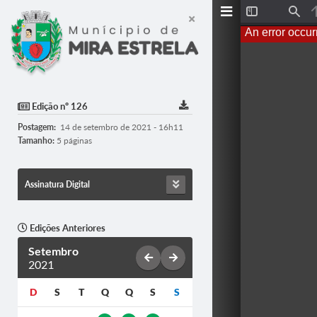
T
F
o
i
An error occur
g
n
g
d
l
e
S
i
d
Edição nº 126
e
b
Postagem:
14 de setembro de 2021 - 16h11
a
r
Tamanho:
5 páginas
Assinatura Digital
Edições Anteriores
Setembro
2021
D
S
T
Q
Q
S
S