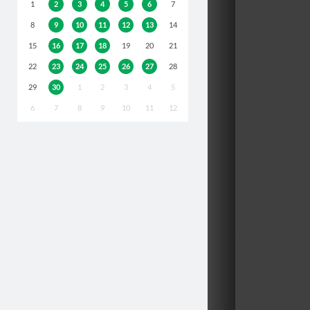
1
2
3
4
5
6
7
8
9
10
11
12
13
14
15
16
17
18
19
20
21
22
23
24
25
26
27
28
29
30
1
2
3
4
5
6
7
8
9
10
11
12