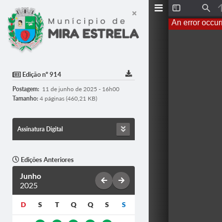
T
F
o
i
An error occur
g
n
g
d
l
e
S
i
d
Edição nº 914
e
b
Postagem:
11 de junho de 2025 - 16h00
a
r
Tamanho:
4 páginas (460,21 KB)
Assinatura Digital
Edições Anteriores
Junho
2025
D
S
T
Q
Q
S
S