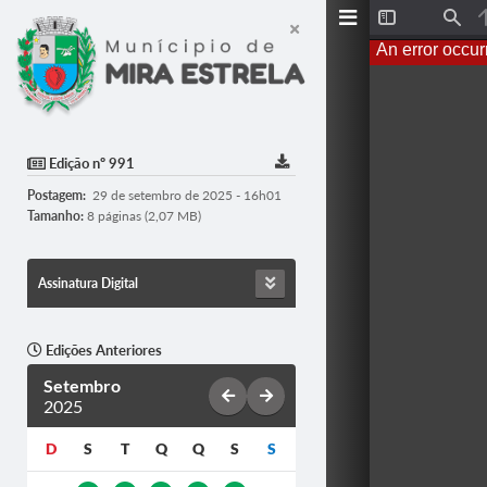
T
F
o
i
An error occur
g
n
g
d
l
e
S
i
d
Edição nº 991
e
b
Postagem:
29 de setembro de 2025 - 16h01
a
r
Tamanho:
8 páginas (2,07 MB)
Assinatura Digital
Edições Anteriores
Setembro
2025
D
S
T
Q
Q
S
S