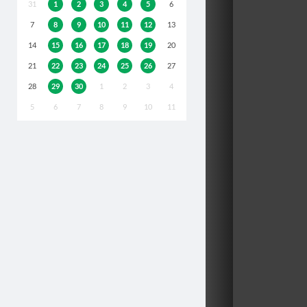
31
1
2
3
4
5
6
7
8
9
10
11
12
13
14
15
16
17
18
19
20
21
22
23
24
25
26
27
28
29
30
1
2
3
4
5
6
7
8
9
10
11