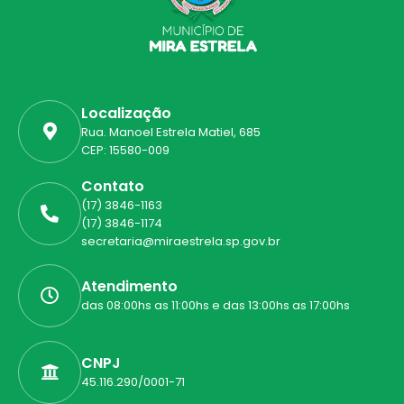
Localização
Rua. Manoel Estrela Matiel, 685
CEP: 15580-009
Contato
(17) 3846-1163
(17) 3846-1174
secretaria@miraestrela.sp.gov.br
Atendimento
das 08:00hs as 11:00hs e das 13:00hs as 17:00hs
CNPJ
45.116.290/0001-71