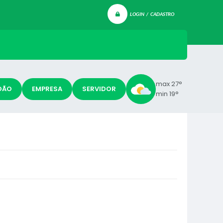
LOGIN / CADASTRO
max 27°
DÃO
EMPRESA
SERVIDOR
min 19°