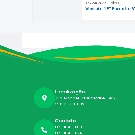
16 ABR 2026 - 14h41
Vem aí o 19º Encontro 
Localização
Rua. Manoel Estrela Matiel, 685
CEP: 15580-009
Contato
(17) 3846-1163
(17) 3846-1174