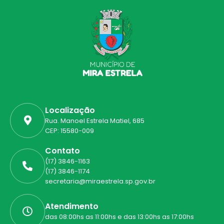
Localização
Rua. Manoel Estrela Matiel, 685
CEP: 15580-009
Contato
(17) 3846-1163
(17) 3846-1174
secretaria@miraestrela.sp.gov.br
Atendimento
das 08:00hs as 11:00hs e das 13:00hs as 17:00hs