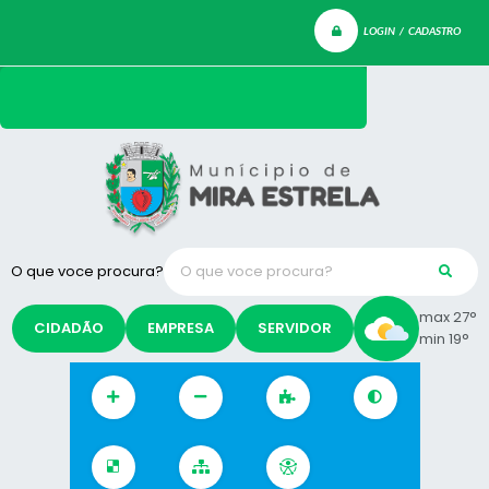
LOGIN / CADASTRO
O que voce procura?
max 27°
CIDADÃO
EMPRESA
SERVIDOR
min 19°