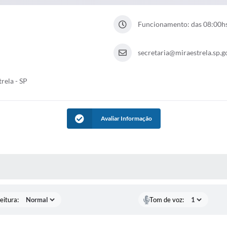
Funcionamento: das 08:00hs 
secretaria@miraestrela.sp.g
rela - SP
Avaliar Informação
 MÍDIAS
eitura:
Tom de voz: