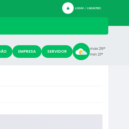
LOGIN / CADASTRO
max 29°
DÃO
EMPRESA
SERVIDOR
min 21°