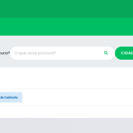
cura?
CIDA
 de Gabinete