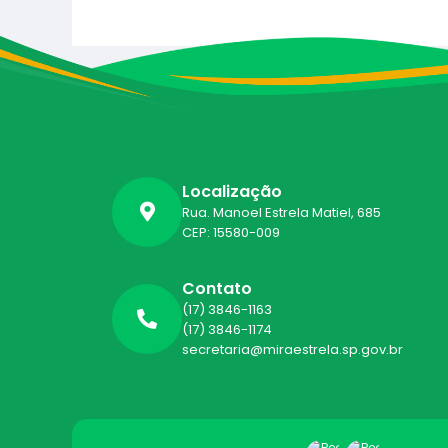
Localização
Rua. Manoel Estrela Matiel, 685
CEP: 15580-009
Contato
(17) 3846-1163
(17) 3846-1174
secretaria@miraestrela.sp.gov.br