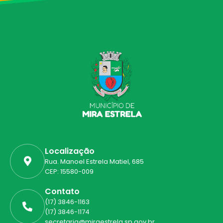
Localização
Rua. Manoel Estrela Matiel, 685
CEP: 15580-009
Contato
(17) 3846-1163
(17) 3846-1174
secretaria@miraestrela.sp.gov.br