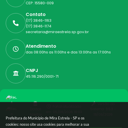
CEP: 15580-009
Contato
(17) 3846-1163
(17) 3846-1174
secretaria@miraestrela.sp.gov.br
Atendimento
das 08:00hs as 11:00hs e das 13:00hs as 17:00hs
CNPJ
45.116.290/0001-71
Versão do
Portal atualizado
Dados
Sistema:
3.5.3 -
em:
05/08/2026 16:03
Abertos
19/06/2026
Prefeitura do Município de Mira Estrela - SP e os
Siga-nos
cookies: nosso site usa cookies para melhorar a sua