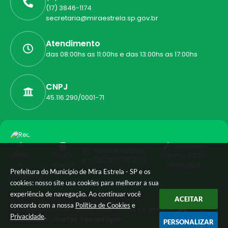
(17) 3846-1174
secretaria@miraestrela.sp.gov.br
Atendimento
das 08:00hs as 11:00hs e das 13:00hs as 17:00hs
CNPJ
45.116.290/0001-71
Versão do
Portal atualizado
Dados
Sistema:
3.5.3 -
em:
05/08/2026 16:03
Abertos
19/06/2026
Prefeitura do Município de Mira Estrela - SP e os
Siga-nos
cookies: nosso site usa cookies para melhorar a sua
experiência de navegação. Ao continuar você
ACEITAR
concorda com a nossa
Política de Cookies
e
© Copyright Instar - 2006-2026. Todos os direitos
Privacidade
.
reservados -
Instar Tecnologia
PERSONALIZAR