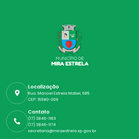
Localização
Rua. Manoel Estrela Matiel, 685
CEP: 15580-009
Contato
(17) 3846-1163
(17) 3846-1174
secretaria@miraestrela.sp.gov.br