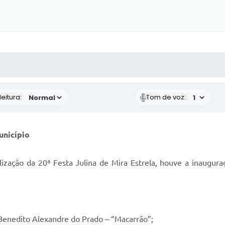
 MÍDIAS
RECEBA NOTÍCIAS
eitura:
Tom de voz:
unicípio
alização da 20ª Festa Julina de Mira Estrela, houve a inaugur
 Benedito Alexandre do Prado – “Macarrão”;