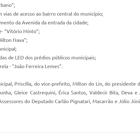
rbano”;
 vias de acesso ao bairro central do município;
amento da Avenida da entrada da cidade;
- “Vitório Minto”;
Hilton Nava”;
nicipal;
das de LED dos prédios públicos municipais;
rela - “João Ferreira Lemes”.
pal, Priscilla, do vice-prefeito, Milton do Lin, do presidente 
nha, Gleice Castrequini, Érica Santos, Valdecir Bita, Deva e
Assessores do Deputado Carlão Pignatari, Macarrão e Júlio Jún