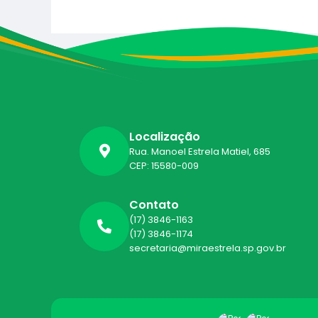
Localização
Rua. Manoel Estrela Matiel, 685
CEP: 15580-009
Contato
(17) 3846-1163
(17) 3846-1174
secretaria@miraestrela.sp.gov.br