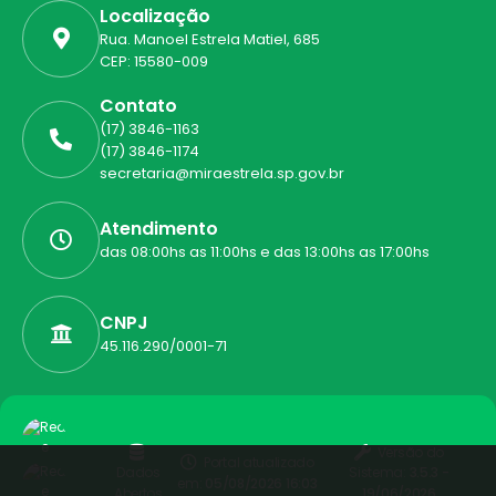
Localização
Rua. Manoel Estrela Matiel, 685
CEP: 15580-009
Contato
(17) 3846-1163
(17) 3846-1174
secretaria@miraestrela.sp.gov.br
Atendimento
das 08:00hs as 11:00hs e das 13:00hs as 17:00hs
CNPJ
45.116.290/0001-71
Versão do
Portal atualizado
Dados
Sistema:
3.5.3 -
em:
05/08/2026 16:03
Abertos
19/06/2026