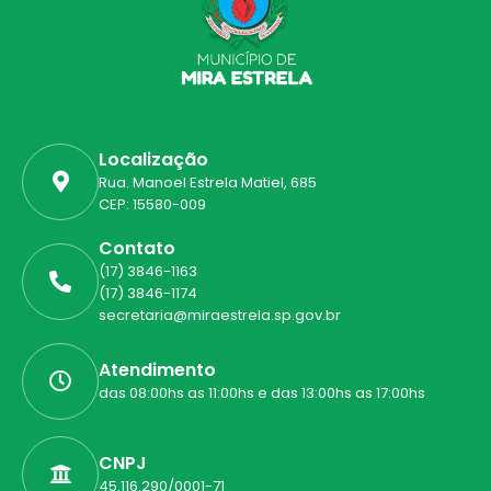
Localização
Rua. Manoel Estrela Matiel, 685
CEP: 15580-009
Contato
(17) 3846-1163
(17) 3846-1174
secretaria@miraestrela.sp.gov.br
Atendimento
das 08:00hs as 11:00hs e das 13:00hs as 17:00hs
CNPJ
45.116.290/0001-71