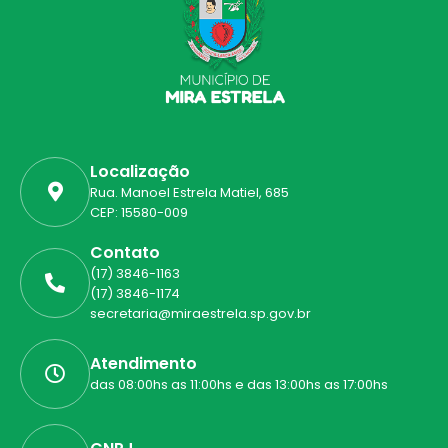
Localização
Rua. Manoel Estrela Matiel, 685
CEP: 15580-009
Contato
(17) 3846-1163
(17) 3846-1174
secretaria@miraestrela.sp.gov.br
Atendimento
das 08:00hs as 11:00hs e das 13:00hs as 17:00hs