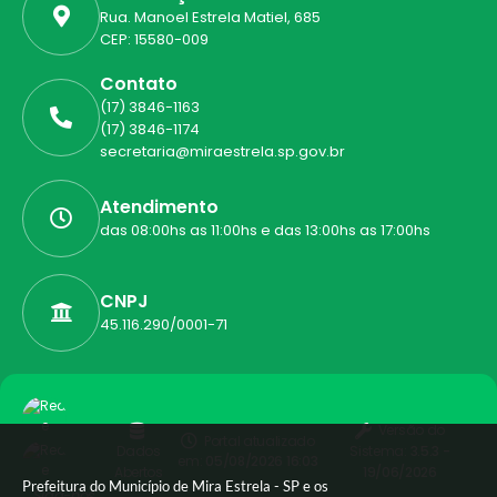
Rua. Manoel Estrela Matiel, 685
CEP: 15580-009
Contato
(17) 3846-1163
(17) 3846-1174
secretaria@miraestrela.sp.gov.br
Atendimento
das 08:00hs as 11:00hs e das 13:00hs as 17:00hs
CNPJ
45.116.290/0001-71
Versão do
Portal atualizado
Dados
Sistema:
3.5.3 -
em:
05/08/2026 16:03
Abertos
19/06/2026
Prefeitura do Município de Mira Estrela - SP e os
Siga-nos