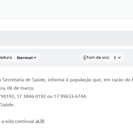
 MÍDIAS
RECEBA NOTÍCIAS
eitura:
Tom de voz:
da Secretaria de Saúde, informa à população que, em razão do
ra, 06 de março.
790192, 17 3846-0192 ou 17 99633-6744.
 Saúde.
 a vida continua! 🙏🏼