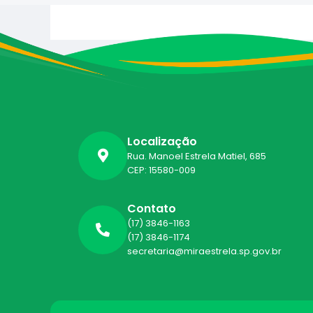
Localização
Rua. Manoel Estrela Matiel, 685
CEP: 15580-009
Contato
(17) 3846-1163
(17) 3846-1174
secretaria@miraestrela.sp.gov.br