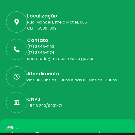
Localização
Rua. Manoel Estrela Matiel, 685
CEP: 15580-009
Contato
(17) 3846-1163
(17) 3846-1174
secretaria@miraestrela.sp.gov.br
Atendimento
das 08:00hs as 11:00hs e das 13:00hs as 17:00hs
CNPJ
45.116.290/0001-71
Versão do