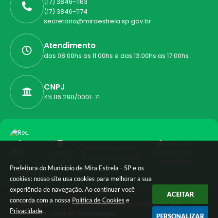
(17) 3846-1163
(17) 3846-1174
secretaria@miraestrela.sp.gov.br
Atendimento
das 08:00hs as 11:00hs e das 13:00hs as 17:00hs
CNPJ
45.116.290/0001-71
Versão do
Portal atualizado
Dados
Sistema:
3.5.3 -
em:
05/08/2026 16:03
Abertos
19/06/2026
Prefeitura do Município de Mira Estrela - SP e os
Siga-nos
cookies: nosso site usa cookies para melhorar a sua
experiência de navegação. Ao continuar você
ACEITAR
concorda com a nossa
Política de Cookies
e
© Copyright Instar - 2006-2026. Todos os direitos
Privacidade
.
reservados -
Instar Tecnologia
PERSONALIZAR