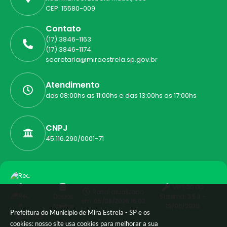
CEP: 15580-009
Contato
(17) 3846-1163
(17) 3846-1174
secretaria@miraestrela.sp.gov.br
Atendimento
das 08:00hs as 11:00hs e das 13:00hs as 17:00hs
CNPJ
45.116.290/0001-71
Versão do
Portal atualizado
Dados
Sistema:
3.5.3 -
em:
05/08/2026 16:03
Abertos
19/06/2026
Prefeitura do Município de Mira Estrela - SP e os
Siga-nos
cookies: nosso site usa cookies para melhorar a sua