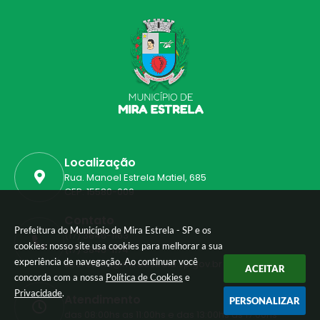
Localização
Rua. Manoel Estrela Matiel, 685
CEP: 15580-009
Contato
Prefeitura do Município de Mira Estrela - SP e os
(17) 3846-1163
cookies: nosso site usa cookies para melhorar a sua
(17) 3846-1174
experiência de navegação. Ao continuar você
secretaria@miraestrela.sp.gov.br
ACEITAR
concorda com a nossa
Política de Cookies
e
Privacidade
.
Atendimento
PERSONALIZAR
das 08:00hs as 11:00hs e das 13:00hs as 17:00hs