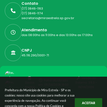
Contato
(17) 3846-1163
(17) 3846-1174
secretaria@miraestrela.sp.gov.br
Atendimento
das 08:00hs as 11:00hs e das 13:00hs as 17:00hs
CNPJ
45.116.290/0001-71
Versão do
Portal atualizado
Dados
Sistema:
3.5.3 -
em:
05/08/2026 16:03
Abertos
19/06/2026
Prefeitura do Município de Mira Estrela - SP e os
Siga-nos
cookies: nosso site usa cookies para melhorar a sua
experiência de navegação. Ao continuar você
ACEITAR
concorda com a nossa
Política de Cookies
e