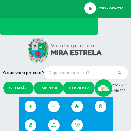
LOGIN / CADASTRO
O que voce procura?
max 27°
CIDADÃO
EMPRESA
SERVIDOR
min 19°