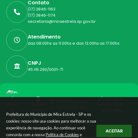
Contato
(17) 3846-1163
(17) 3846-1174
secretaria@miraestrela.sp.gov.br
Atendimento
das 08:00hs as 11:00hs e das 13:00hs as 17:00hs
CNPJ
45.116.290/0001-71
Versão do
Portal atualizado
Dados
Sistema:
3.5.3 -
em:
05/08/2026 16:03
Abertos
19/06/2026
Prefeitura do Município de Mira Estrela - SP e os
Siga-nos
cookies: nosso site usa cookies para melhorar a sua
experiência de navegação. Ao continuar você
ACEITAR
concorda com a nossa
Política de Cookies
e
© Copyright Instar - 2006-2026. Todos os direitos